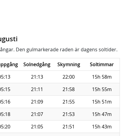
ugusti
ångar. Den gulmarkerade raden är dagens soltider.
uppgång
Solnedgång
Skymning
Soltimmar
05:13
21:13
22:00
15h 58m
05:15
21:11
21:58
15h 55m
05:16
21:09
21:55
15h 51m
05:18
21:07
21:53
15h 47m
05:20
21:05
21:51
15h 43m