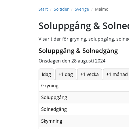
Start
Soltider
Sverige
Malmö
Soluppgång & Solne
Visar tider för
gryning
,
soluppgång
,
solne
Soluppgång & Solnedgång
Onsdagen den 28 augusti 2024
Idag
+1 dag
+1 vecka
+1 månad
Gryning
Soluppgång
Solnedgång
Skymning