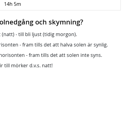
14h 5m
 solnedgång och skymning?
att) - till bli ljust (tidig morgon).
onten - fram tills det att halva solen är synlig.
orisonten - fram tills det att solen inte syns.
r till mörker d.v.s. natt!