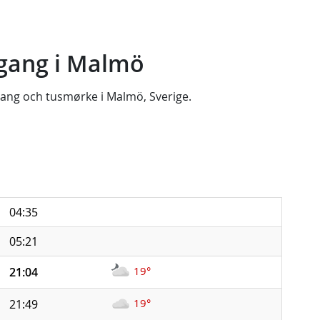
gang i Malmö
gang
och
tusmørke
i
Malmö, Sverige
.
04:35
05:21
19°
21:04
19°
21:49