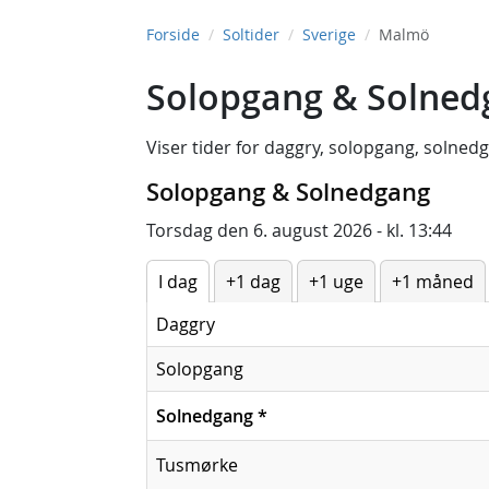
Forside
Soltider
Sverige
Malmö
Solopgang & Solned
Viser tider for
daggry
,
solopgang
,
solned
Solopgang & Solnedgang
Torsdag den 6. august 2026 - kl. 13:44
I dag
+1 dag
+1 uge
+1 måned
Daggry
Solopgang
Solnedgang
*
Tusmørke