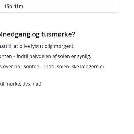
15h 41m
solnedgang og tusmørke?
) til at blive lyst (tidlig morgen).
ten – indtil halvdelen af solen er synlig.
s over horisonten – indtil solen ikke længere er
til mørke, dvs. nat!