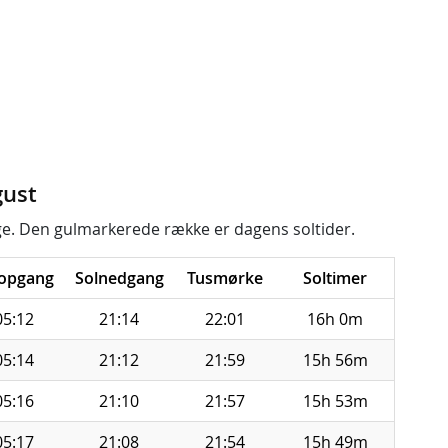
gust
e. Den gulmarkerede række er dagens soltider.
lopgang
Solnedgang
Tusmørke
Soltimer
05:12
21:14
22:01
16h 0m
05:14
21:12
21:59
15h 56m
05:16
21:10
21:57
15h 53m
05:17
21:08
21:54
15h 49m