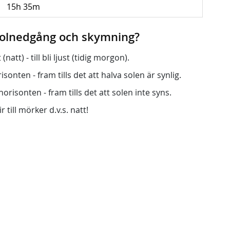
15h 35m
 solnedgång och skymning?
att) - till bli ljust (tidig morgon).
onten - fram tills det att halva solen är synlig.
orisonten - fram tills det att solen inte syns.
r till mörker d.v.s. natt!