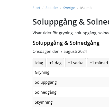
Start
Soltider
Sverige
Malmö
Soluppgång & Solne
Visar tider för
gryning
,
soluppgång
,
solne
Soluppgång & Solnedgång
Onsdagen den 7 augusti 2024
Idag
+1 dag
+1 vecka
+1 månad
Gryning
Soluppgång
Solnedgång
Skymning