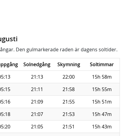
ugusti
ångar. Den gulmarkerade raden är dagens soltider.
uppgång
Solnedgång
Skymning
Soltimmar
05:13
21:13
22:00
15h 58m
05:15
21:11
21:58
15h 55m
05:16
21:09
21:55
15h 51m
05:18
21:07
21:53
15h 47m
05:20
21:05
21:51
15h 43m