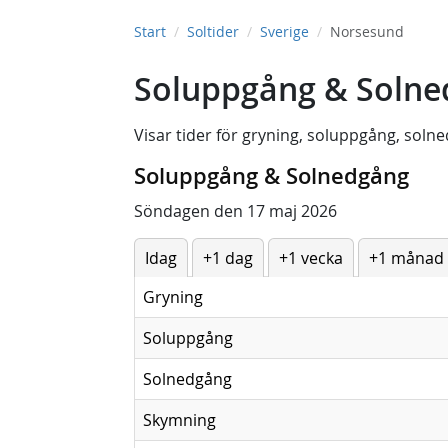
Start
Soltider
Sverige
Norsesund
Soluppgång & Solne
Visar tider för
gryning
,
soluppgång
,
solne
Soluppgång & Solnedgång
Söndagen den 17 maj 2026
Idag
+1 dag
+1 vecka
+1 månad
Gryning
Soluppgång
Solnedgång
Skymning