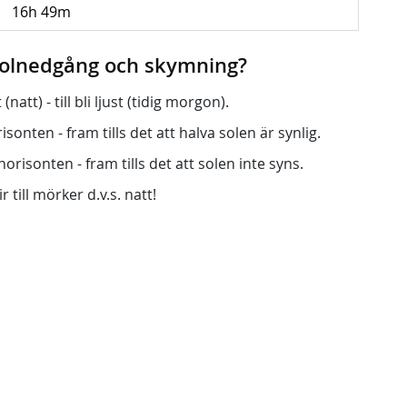
16h 49m
 solnedgång och skymning?
att) - till bli ljust (tidig morgon).
onten - fram tills det att halva solen är synlig.
orisonten - fram tills det att solen inte syns.
r till mörker d.v.s. natt!