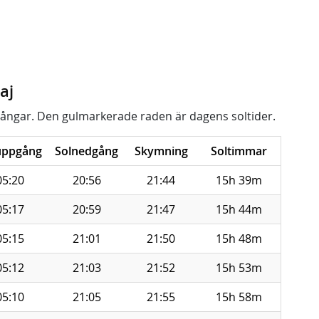
aj
ångar. Den gulmarkerade raden är dagens soltider.
uppgång
Solnedgång
Skymning
Soltimmar
05:20
20:56
21:44
15h 39m
05:17
20:59
21:47
15h 44m
05:15
21:01
21:50
15h 48m
05:12
21:03
21:52
15h 53m
05:10
21:05
21:55
15h 58m