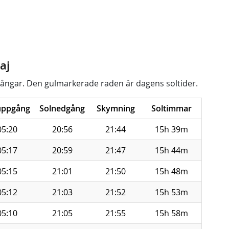
aj
ångar. Den gulmarkerade raden är dagens soltider.
uppgång
Solnedgång
Skymning
Soltimmar
05:20
20:56
21:44
15h 39m
05:17
20:59
21:47
15h 44m
05:15
21:01
21:50
15h 48m
05:12
21:03
21:52
15h 53m
05:10
21:05
21:55
15h 58m