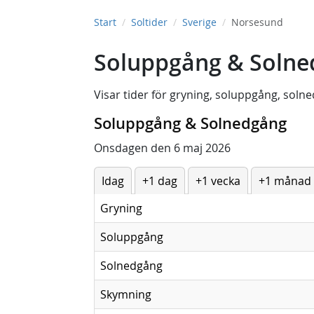
Start
Soltider
Sverige
Norsesund
Soluppgång & Solne
Visar tider för
gryning
,
soluppgång
,
solne
Soluppgång & Solnedgång
Onsdagen den 6 maj 2026
Idag
+1 dag
+1 vecka
+1 månad
Gryning
Soluppgång
Solnedgång
Skymning