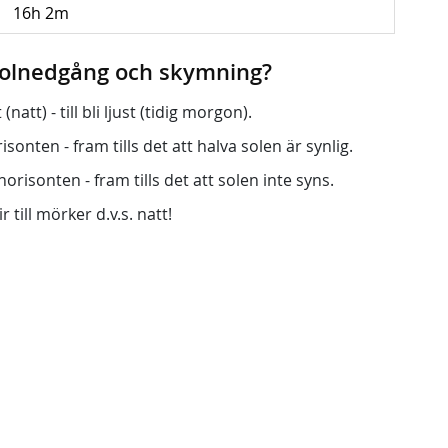
16h 2m
 solnedgång och skymning?
att) - till bli ljust (tidig morgon).
onten - fram tills det att halva solen är synlig.
orisonten - fram tills det att solen inte syns.
r till mörker d.v.s. natt!