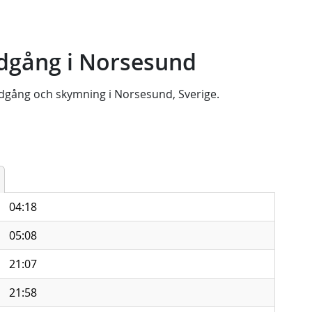
dgång i Norsesund
dgång
och
skymning
i
Norsesund, Sverige
.
04:18
05:08
21:07
21:58