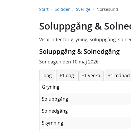
Start
Soltider
Sverige
Norsesund
Soluppgång & Solne
Visar tider för
gryning
,
soluppgång
,
solne
Soluppgång & Solnedgång
Söndagen den 10 maj 2026
Idag
+1 dag
+1 vecka
+1 månad
Gryning
Soluppgång
Solnedgång
Skymning