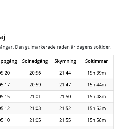
aj
ångar. Den gulmarkerade raden är dagens soltider.
uppgång
Solnedgång
Skymning
Soltimmar
05:20
20:56
21:44
15h 39m
05:17
20:59
21:47
15h 44m
05:15
21:01
21:50
15h 48m
05:12
21:03
21:52
15h 53m
05:10
21:05
21:55
15h 58m