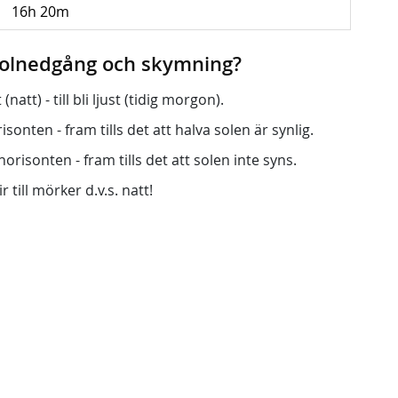
16h 20m
 solnedgång och skymning?
att) - till bli ljust (tidig morgon).
onten - fram tills det att halva solen är synlig.
orisonten - fram tills det att solen inte syns.
r till mörker d.v.s. natt!