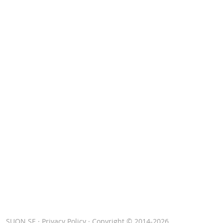
SUON.SE
·
Privacy Policy
· Copyright © 2014-2026