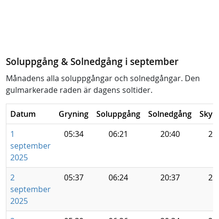
Soluppgång & Solnedgång i september
Månadens alla soluppgångar och solnedgångar. Den
gulmarkerade raden är dagens soltider.
Datum
Gryning
Soluppgång
Solnedgång
Skym
1
05:34
06:21
20:40
21
september
2025
2
05:37
06:24
20:37
21
september
2025