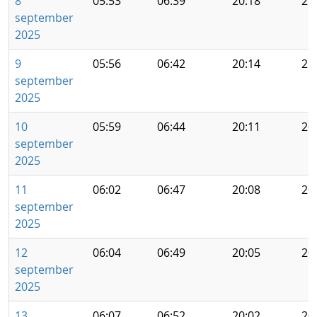
8
05:53
06:39
20:18
21
september
2025
9
05:56
06:42
20:14
21
september
2025
10
05:59
06:44
20:11
20
september
2025
11
06:02
06:47
20:08
20
september
2025
12
06:04
06:49
20:05
20
september
2025
13
06:07
06:52
20:02
20