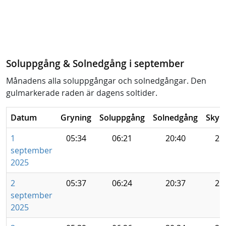
Soluppgång & Solnedgång i september
Månadens alla soluppgångar och solnedgångar. Den
gulmarkerade raden är dagens soltider.
Datum
Gryning
Soluppgång
Solnedgång
Skym
1
05:34
06:21
20:40
21
september
2025
2
05:37
06:24
20:37
21
september
2025