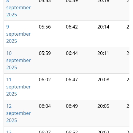
8
05:53
06:39
20:18
21
september
2025
9
05:56
06:42
20:14
21
september
2025
10
05:59
06:44
20:11
20
september
2025
11
06:02
06:47
20:08
20
september
2025
12
06:04
06:49
20:05
20
september
2025
13
06:07
06:52
20:02
20