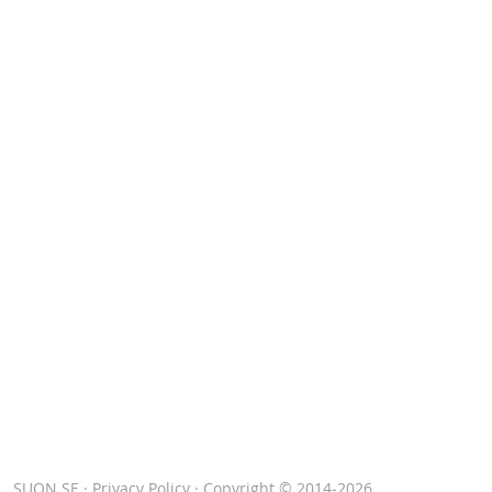
SUON.SE
·
Privacy Policy
· Copyright © 2014-2026