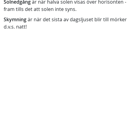
Solnedgång
är när halva solen visas över horisonten -
fram tills det att solen inte syns.
Skymning
är när det sista av dagsljuset blir till mörker
d.v.s. natt!