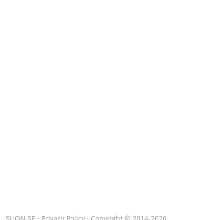
SUON.SE
·
Privacy Policy
· Copyright © 2014-2026