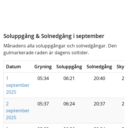
Soluppgång & Solnedgång i september
Månadens alla soluppgångar och solnedgångar. Den
gulmarkerade raden är dagens soltider.
Datum
Gryning
Soluppgång
Solnedgång
Skym
1
05:34
06:21
20:40
21
september
2025
2
05:37
06:24
20:37
21
september
2025