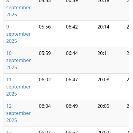
8
05:53
06:39
20:18
21
september
2025
9
05:56
06:42
20:14
21
september
2025
10
05:59
06:44
20:11
20
september
2025
11
06:02
06:47
20:08
20
september
2025
12
06:04
06:49
20:05
20
september
2025
13
06:07
06:52
20:02
20