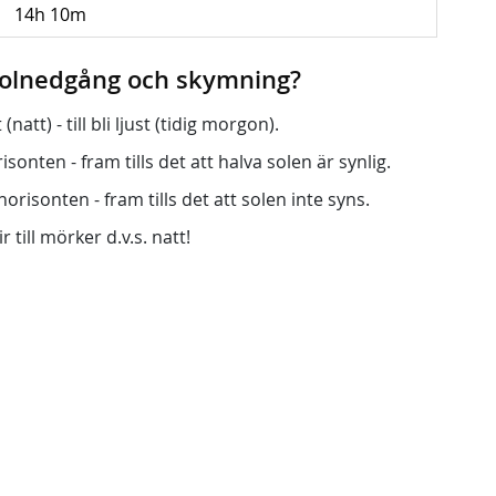
14h 10m
 solnedgång och skymning?
att) - till bli ljust (tidig morgon).
onten - fram tills det att halva solen är synlig.
orisonten - fram tills det att solen inte syns.
r till mörker d.v.s. natt!