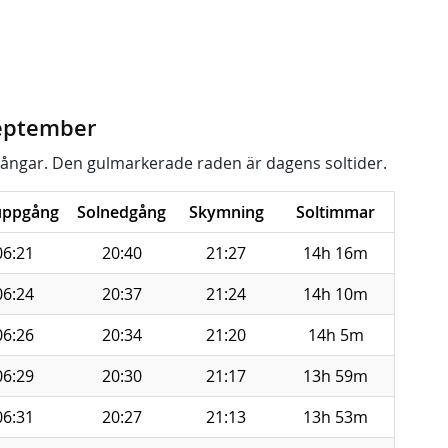
september
ångar. Den gulmarkerade raden är dagens soltider.
uppgång
Solnedgång
Skymning
Soltimmar
06:21
20:40
21:27
14h 16m
06:24
20:37
21:24
14h 10m
06:26
20:34
21:20
14h 5m
06:29
20:30
21:17
13h 59m
06:31
20:27
21:13
13h 53m