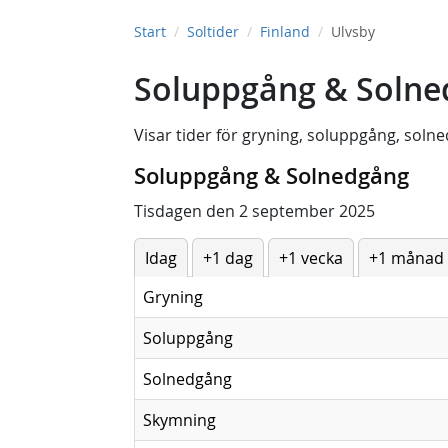
Start
Soltider
Finland
Ulvsby
Soluppgång & Solned
Visar tider för
gryning
,
soluppgång
,
solne
Soluppgång & Solnedgång
Tisdagen den 2 september 2025
Idag
+1 dag
+1 vecka
+1 månad
Gryning
Soluppgång
Solnedgång
Skymning