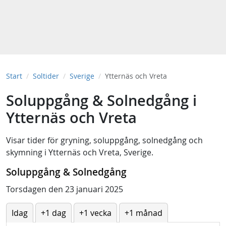
Start
Soltider
Sverige
Ytternäs och Vreta
Soluppgång & Solnedgång i
Ytternäs och Vreta
Visar tider för
gryning
,
soluppgång
,
solnedgång
och
skymning
i
Ytternäs och Vreta, Sverige
.
Soluppgång & Solnedgång
Torsdagen den 23 januari 2025
Idag
+1 dag
+1 vecka
+1 månad