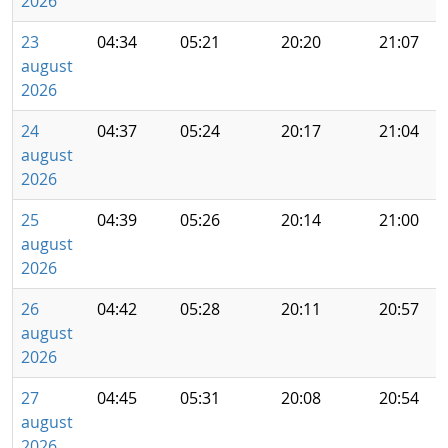
2026
23
04:34
05:21
20:20
21:07
august
2026
24
04:37
05:24
20:17
21:04
august
2026
25
04:39
05:26
20:14
21:00
august
2026
26
04:42
05:28
20:11
20:57
august
2026
27
04:45
05:31
20:08
20:54
august
2026