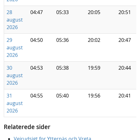
28
04:47
05:33
20:05
20:51
august
2026
29
04:50
05:36
20:02
20:47
august
2026
30
04:53
05:38
19:59
20:44
august
2026
31
04:55
05:40
19:56
20:41
august
2026
Relaterede sider
Vejrudsigt for Ytternäs och Vreta