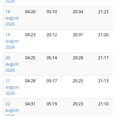
2026
18
04:20
05:10
20:34
21:23
august
2026
19
04:23
05:12
20:31
21:20
august
2026
20
04:25
05:14
20:28
21:17
august
2026
21
04:28
05:17
20:25
21:13
august
2026
22
04:31
05:19
20:23
21:10
august