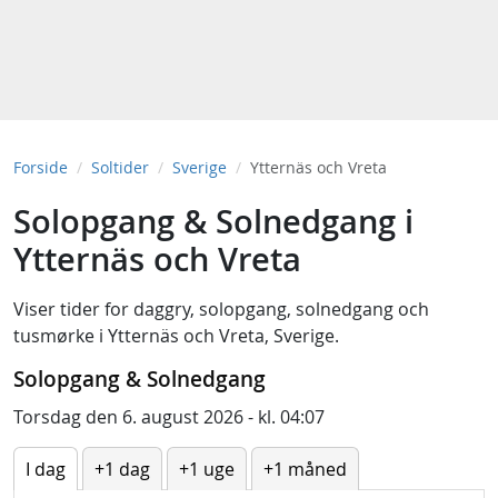
Forside
Soltider
Sverige
Ytternäs och Vreta
Solopgang & Solnedgang i
Ytternäs och Vreta
Viser tider for
daggry
,
solopgang
,
solnedgang
och
tusmørke
i
Ytternäs och Vreta, Sverige
.
Solopgang & Solnedgang
Torsdag den 6. august 2026 - kl. 04:07
I dag
+1 dag
+1 uge
+1 måned