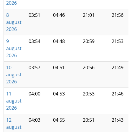
2026
8
03:51
04:46
21:01
21:56
august
2026
9
03:54
04:48
20:59
21:53
august
2026
10
03:57
04:51
20:56
21:49
august
2026
11
04:00
04:53
20:53
21:46
august
2026
12
04:03
04:55
20:51
21:43
august