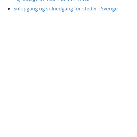
Solopgang og solnedgang for steder i Sverige