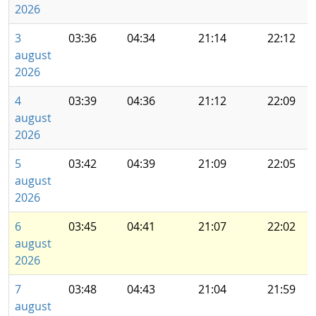
2026
3
03:36
04:34
21:14
22:12
august
2026
4
03:39
04:36
21:12
22:09
august
2026
5
03:42
04:39
21:09
22:05
august
2026
6
03:45
04:41
21:07
22:02
august
2026
7
03:48
04:43
21:04
21:59
august