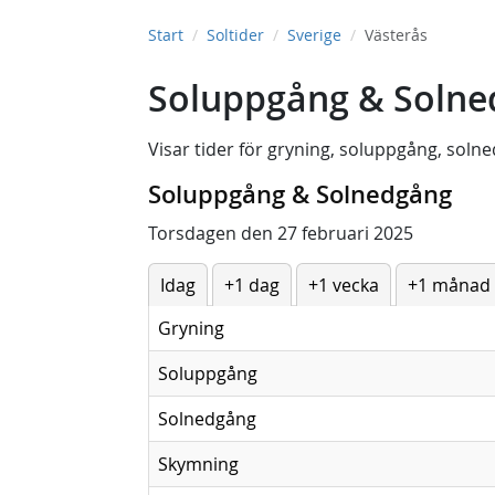
Start
Soltider
Sverige
Västerås
Soluppgång & Solned
Visar tider för
gryning
,
soluppgång
,
solne
Soluppgång & Solnedgång
Torsdagen den 27 februari 2025
Idag
+1 dag
+1 vecka
+1 månad
Gryning
Soluppgång
Solnedgång
Skymning