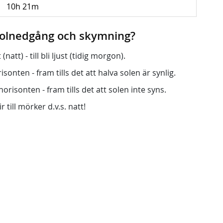
10h 21m
 solnedgång och skymning?
att) - till bli ljust (tidig morgon).
onten - fram tills det att halva solen är synlig.
orisonten - fram tills det att solen inte syns.
r till mörker d.v.s. natt!