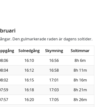
bruari
ångar. Den gulmarkerade raden är dagens soltider.
uppgång
Solnedgång
Skymning
Soltimmar
08:06
16:10
16:56
8h 6m
08:04
16:12
16:58
8h 11m
08:02
16:15
17:01
8h 16m
07:59
16:18
17:03
8h 21m
07:57
16:20
17:05
8h 26m