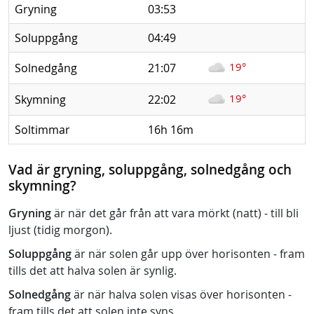
Gryning
03:53
Soluppgång
04:49
19°
Solnedgång
21:07
19°
Skymning
22:02
Soltimmar
16h 16m
Vad är gryning, soluppgång, solnedgång och
skymning?
Gryning
är när det går från att vara mörkt (natt) - till bli
ljust (tidig morgon).
Soluppgång
är när solen går upp över horisonten - fram
tills det att halva solen är synlig.
Solnedgång
är när halva solen visas över horisonten -
fram tills det att solen inte syns.