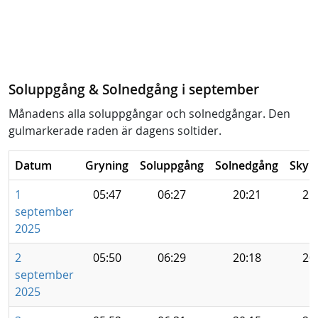
Soluppgång & Solnedgång i september
Månadens alla soluppgångar och solnedgångar. Den
gulmarkerade raden är dagens soltider.
Datum
Gryning
Soluppgång
Solnedgång
Skym
1
05:47
06:27
20:21
21
september
2025
2
05:50
06:29
20:18
20
september
2025