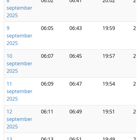
8
06:02
06:41
20:02
20
september
2025
9
06:05
06:43
19:59
20
september
2025
10
06:07
06:45
19:57
20
september
2025
11
06:09
06:47
19:54
20
september
2025
12
06:11
06:49
19:51
20
september
2025
13
06:13
06:51
19:49
20