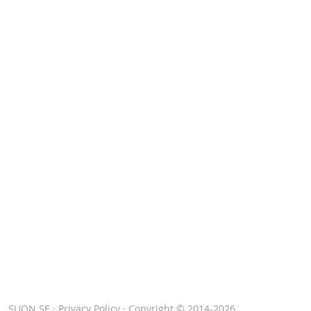
SUON.SE
·
Privacy Policy
· Copyright © 2014-2026