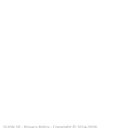
SUON.SE
·
Privacy Policy
· Copyright © 2014-2026