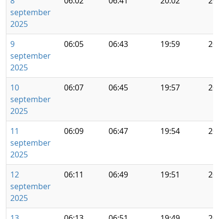
8
06:02
06:41
20:02
20
september
2025
9
06:05
06:43
19:59
20
september
2025
10
06:07
06:45
19:57
20
september
2025
11
06:09
06:47
19:54
20
september
2025
12
06:11
06:49
19:51
20
september
2025
13
06:13
06:51
19:49
20