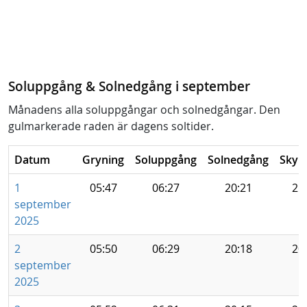
Soluppgång & Solnedgång i september
Månadens alla soluppgångar och solnedgångar. Den
gulmarkerade raden är dagens soltider.
Datum
Gryning
Soluppgång
Solnedgång
Skym
1
05:47
06:27
20:21
21
september
2025
2
05:50
06:29
20:18
20
september
2025