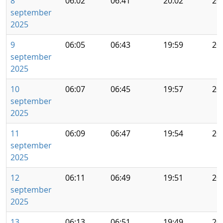
8
06:02
06:41
20:02
20
september
2025
9
06:05
06:43
19:59
20
september
2025
10
06:07
06:45
19:57
20
september
2025
11
06:09
06:47
19:54
20
september
2025
12
06:11
06:49
19:51
20
september
2025
13
06:13
06:51
19:49
20