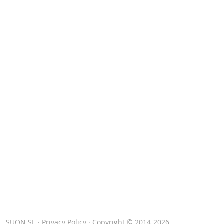
SUON.SE
·
Privacy Policy
· Copyright © 2014-2026