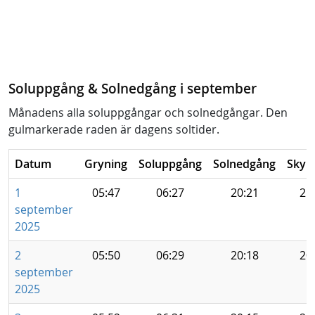
Soluppgång & Solnedgång i september
Månadens alla soluppgångar och solnedgångar. Den
gulmarkerade raden är dagens soltider.
Datum
Gryning
Soluppgång
Solnedgång
Skym
1
05:47
06:27
20:21
21
september
2025
2
05:50
06:29
20:18
20
september
2025