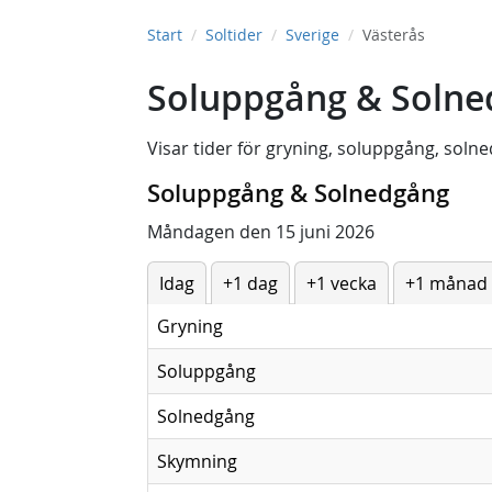
Start
Soltider
Sverige
Västerås
Soluppgång & Solned
Visar tider för
gryning
,
soluppgång
,
solne
Soluppgång & Solnedgång
Måndagen den 15 juni 2026
Idag
+1 dag
+1 vecka
+1 månad
Gryning
Soluppgång
Solnedgång
Skymning