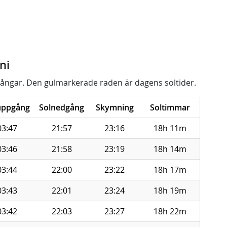
ni
ångar. Den gulmarkerade raden är dagens soltider.
uppgång
Solnedgång
Skymning
Soltimmar
03:47
21:57
23:16
18h 11m
03:46
21:58
23:19
18h 14m
03:44
22:00
23:22
18h 17m
03:43
22:01
23:24
18h 19m
03:42
22:03
23:27
18h 22m