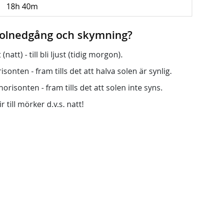
18h 40m
 solnedgång och skymning?
att) - till bli ljust (tidig morgon).
onten - fram tills det att halva solen är synlig.
orisonten - fram tills det att solen inte syns.
r till mörker d.v.s. natt!