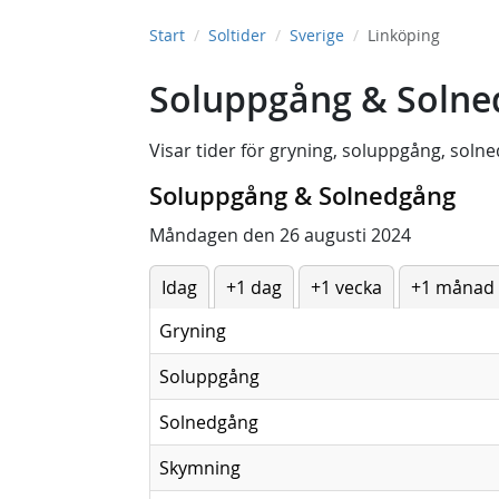
Start
Soltider
Sverige
Linköping
Soluppgång & Solned
Visar tider för
gryning
,
soluppgång
,
solne
Soluppgång & Solnedgång
Måndagen den 26 augusti 2024
Idag
+1 dag
+1 vecka
+1 månad
Gryning
Soluppgång
Solnedgång
Skymning