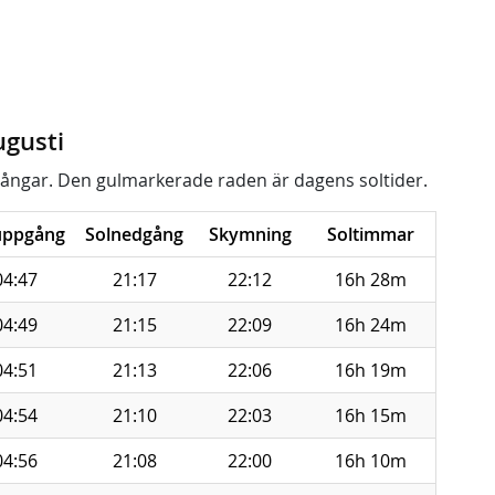
ugusti
ångar. Den gulmarkerade raden är dagens soltider.
uppgång
Solnedgång
Skymning
Soltimmar
04:47
21:17
22:12
16h 28m
04:49
21:15
22:09
16h 24m
04:51
21:13
22:06
16h 19m
04:54
21:10
22:03
16h 15m
04:56
21:08
22:00
16h 10m