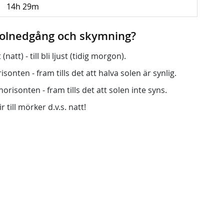
14h 29m
 solnedgång och skymning?
att) - till bli ljust (tidig morgon).
onten - fram tills det att halva solen är synlig.
orisonten - fram tills det att solen inte syns.
r till mörker d.v.s. natt!