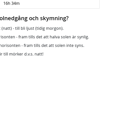
16h 34m
 solnedgång och skymning?
att) - till bli ljust (tidig morgon).
onten - fram tills det att halva solen är synlig.
orisonten - fram tills det att solen inte syns.
r till mörker d.v.s. natt!