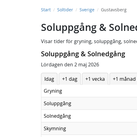
Start
Soltider
Sverige
Gustavsberg
Soluppgång & Solne
Visar tider för
gryning
,
soluppgång
,
solne
Soluppgång & Solnedgång
Lördagen den 2 maj 2026
Idag
+1 dag
+1 vecka
+1 månad
Gryning
Soluppgång
Solnedgång
Skymning