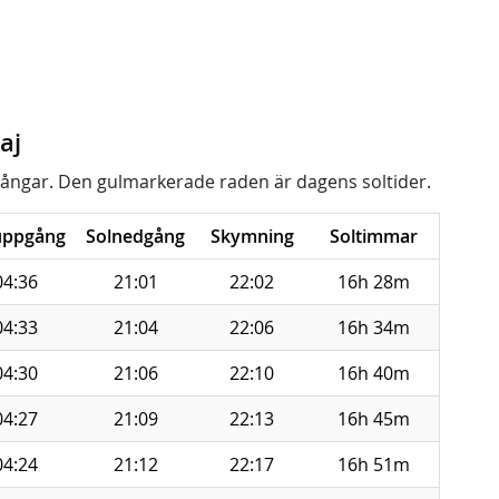
aj
ångar. Den gulmarkerade raden är dagens soltider.
uppgång
Solnedgång
Skymning
Soltimmar
04:36
21:01
22:02
16h 28m
04:33
21:04
22:06
16h 34m
04:30
21:06
22:10
16h 40m
04:27
21:09
22:13
16h 45m
04:24
21:12
22:17
16h 51m