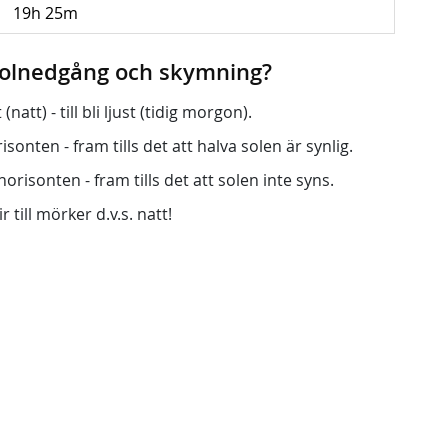
19h 25m
 solnedgång och skymning?
att) - till bli ljust (tidig morgon).
onten - fram tills det att halva solen är synlig.
orisonten - fram tills det att solen inte syns.
r till mörker d.v.s. natt!