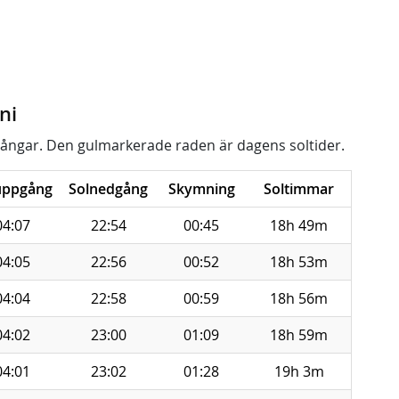
ni
ångar. Den gulmarkerade raden är dagens soltider.
uppgång
Solnedgång
Skymning
Soltimmar
04:07
22:54
00:45
18h 49m
04:05
22:56
00:52
18h 53m
04:04
22:58
00:59
18h 56m
04:02
23:00
01:09
18h 59m
04:01
23:02
01:28
19h 3m