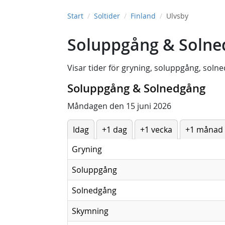
Start
Soltider
Finland
Ulvsby
Soluppgång & Solned
Visar tider för
gryning
,
soluppgång
,
solne
Soluppgång & Solnedgång
Måndagen den 15 juni 2026
Idag
+1 dag
+1 vecka
+1 månad
Gryning
Soluppgång
Solnedgång
Skymning