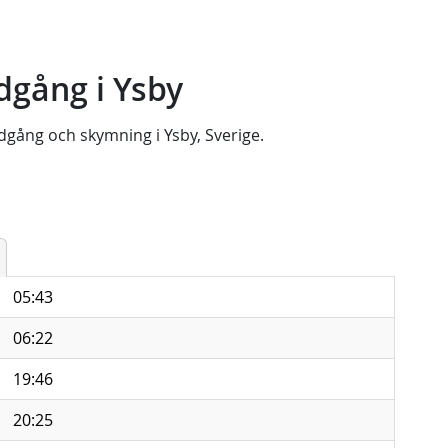
dgång i Ysby
dgång
och
skymning
i
Ysby, Sverige
.
05:43
06:22
19:46
20:25