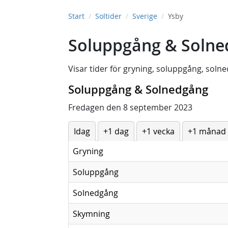
Start
Soltider
Sverige
Ysby
Soluppgång & Solne
Visar tider för
gryning
,
soluppgång
,
solne
Soluppgång & Solnedgång
Fredagen den 8 september 2023
Idag
+1 dag
+1 vecka
+1 månad
Gryning
Soluppgång
Solnedgång
Skymning