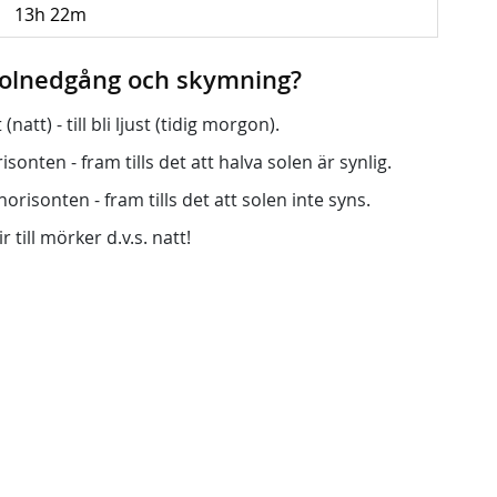
13h 22m
 solnedgång och skymning?
att) - till bli ljust (tidig morgon).
onten - fram tills det att halva solen är synlig.
orisonten - fram tills det att solen inte syns.
r till mörker d.v.s. natt!