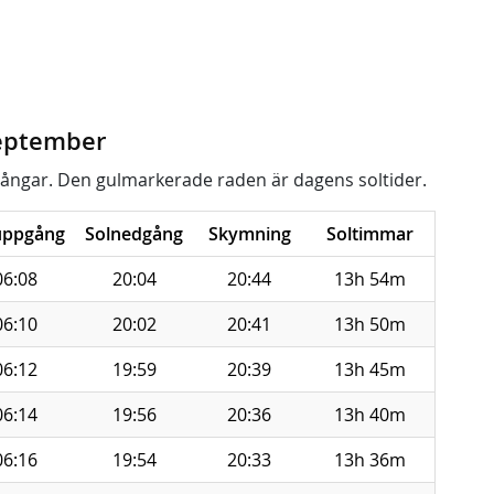
september
ångar. Den gulmarkerade raden är dagens soltider.
uppgång
Solnedgång
Skymning
Soltimmar
06:08
20:04
20:44
13h 54m
06:10
20:02
20:41
13h 50m
06:12
19:59
20:39
13h 45m
06:14
19:56
20:36
13h 40m
06:16
19:54
20:33
13h 36m