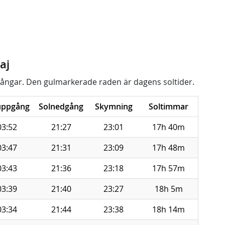
aj
ångar. Den gulmarkerade raden är dagens soltider.
uppgång
Solnedgång
Skymning
Soltimmar
03:52
21:27
23:01
17h 40m
03:47
21:31
23:09
17h 48m
03:43
21:36
23:18
17h 57m
03:39
21:40
23:27
18h 5m
03:34
21:44
23:38
18h 14m