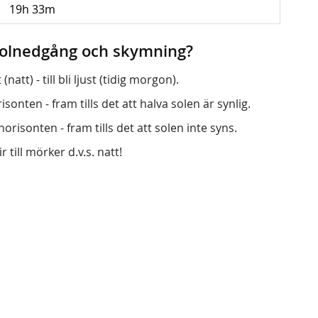
19h 33m
 solnedgång och skymning?
att) - till bli ljust (tidig morgon).
onten - fram tills det att halva solen är synlig.
orisonten - fram tills det att solen inte syns.
r till mörker d.v.s. natt!