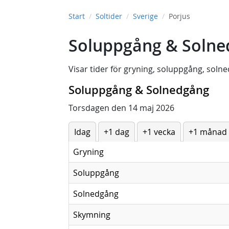
Start
Soltider
Sverige
Porjus
Soluppgång & Solned
Visar tider för
gryning
,
soluppgång
,
solne
Soluppgång & Solnedgång
Torsdagen den 14 maj 2026
Idag
+1 dag
+1 vecka
+1 månad
Gryning
Soluppgång
Solnedgång
Skymning