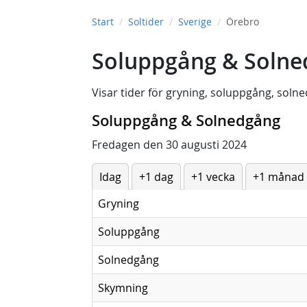
Start
Soltider
Sverige
Örebro
Soluppgång & Solne
Visar tider för
gryning
,
soluppgång
,
solne
Soluppgång & Solnedgång
Fredagen den 30 augusti 2024
Idag
+1 dag
+1 vecka
+1 månad
Gryning
Soluppgång
Solnedgång
Skymning