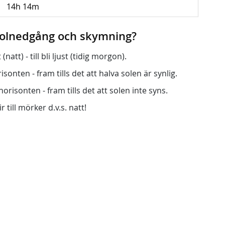
14h 14m
 solnedgång och skymning?
att) - till bli ljust (tidig morgon).
onten - fram tills det att halva solen är synlig.
orisonten - fram tills det att solen inte syns.
r till mörker d.v.s. natt!