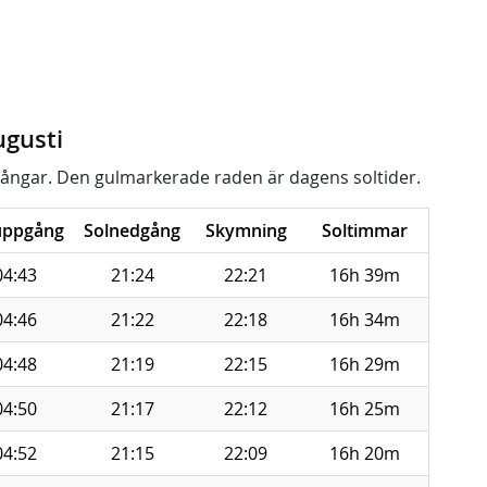
ugusti
ångar. Den gulmarkerade raden är dagens soltider.
uppgång
Solnedgång
Skymning
Soltimmar
04:43
21:24
22:21
16h 39m
04:46
21:22
22:18
16h 34m
04:48
21:19
22:15
16h 29m
04:50
21:17
22:12
16h 25m
04:52
21:15
22:09
16h 20m