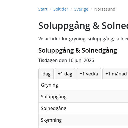
Start
Soltider
Sverige
Norsesund
Soluppgång & Solne
Visar tider för
gryning
,
soluppgång
,
solne
Soluppgång & Solnedgång
Tisdagen den 16 juni 2026
Idag
+1 dag
+1 vecka
+1 månad
Gryning
Soluppgång
Solnedgång
Skymning