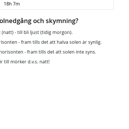
18h 7m
 solnedgång och skymning?
att) - till bli ljust (tidig morgon).
onten - fram tills det att halva solen är synlig.
orisonten - fram tills det att solen inte syns.
r till mörker d.v.s. natt!