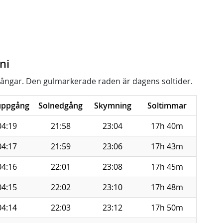
ni
ångar. Den gulmarkerade raden är dagens soltider.
uppgång
Solnedgång
Skymning
Soltimmar
04:19
21:58
23:04
17h 40m
04:17
21:59
23:06
17h 43m
04:16
22:01
23:08
17h 45m
04:15
22:02
23:10
17h 48m
04:14
22:03
23:12
17h 50m