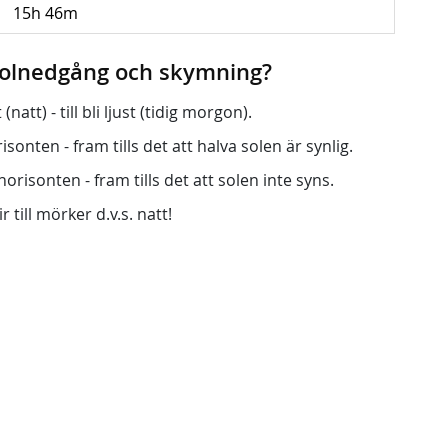
15h 46m
 solnedgång och skymning?
att) - till bli ljust (tidig morgon).
onten - fram tills det att halva solen är synlig.
orisonten - fram tills det att solen inte syns.
r till mörker d.v.s. natt!