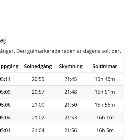
aj
ångar. Den gulmarkerade raden är dagens soltider.
uppgång
Solnedgång
Skymning
Soltimmar
05:11
20:55
21:45
15h 46m
05:09
20:57
21:48
15h 51m
05:06
21:00
21:50
15h 56m
05:04
21:02
21:53
16h 1m
05:01
21:04
21:56
16h 5m