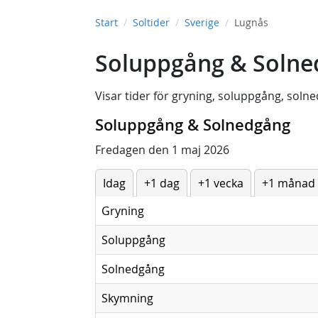
Start
Soltider
Sverige
Lugnås
Soluppgång & Solne
Visar tider för
gryning
,
soluppgång
,
solne
Soluppgång & Solnedgång
Fredagen den 1 maj 2026
Idag
+1 dag
+1 vecka
+1 månad
Gryning
Soluppgång
Solnedgång
Skymning