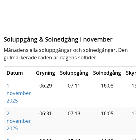
Soluppgång & Solnedgång i november
Månadens alla soluppgångar och solnedgångar. Den
gulmarkerade raden är dagens soltider.
Datum
Gryning
Soluppgång
Solnedgång
Skym
1
06:29
07:11
16:08
16:
november
2025
2
06:31
07:13
16:05
16:
november
2025