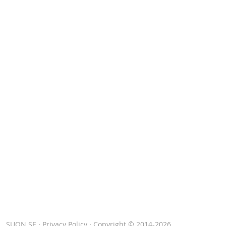
SUON.SE
·
Privacy Policy
· Copyright © 2014-2026