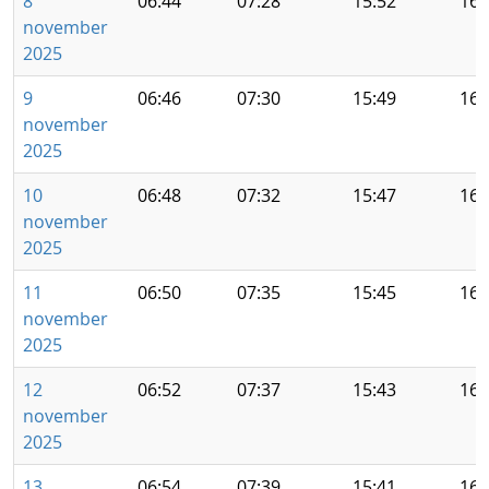
8
06:44
07:28
15:52
16:
november
2025
9
06:46
07:30
15:49
16:
november
2025
10
06:48
07:32
15:47
16:
november
2025
11
06:50
07:35
15:45
16:
november
2025
12
06:52
07:37
15:43
16:
november
2025
13
06:54
07:39
15:41
16: