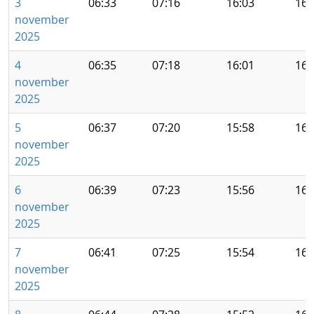
3
06:33
07:16
16:03
16:
november
2025
4
06:35
07:18
16:01
16:
november
2025
5
06:37
07:20
15:58
16:
november
2025
6
06:39
07:23
15:56
16:
november
2025
7
06:41
07:25
15:54
16:
november
2025