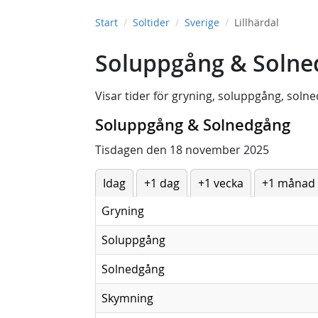
Start
Soltider
Sverige
Lillhärdal
Soluppgång & Solned
Visar tider för
gryning
,
soluppgång
,
solne
Soluppgång & Solnedgång
Tisdagen den 18 november 2025
Idag
+1 dag
+1 vecka
+1 månad
Gryning
Soluppgång
Solnedgång
Skymning