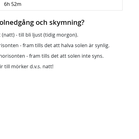
6h 52m
 solnedgång och skymning?
att) - till bli ljust (tidig morgon).
onten - fram tills det att halva solen är synlig.
orisonten - fram tills det att solen inte syns.
r till mörker d.v.s. natt!