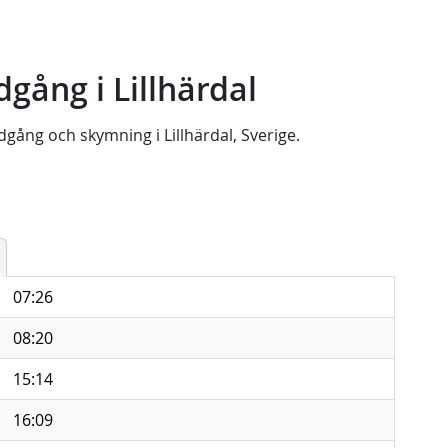
gång i Lillhärdal
dgång
och
skymning
i
Lillhärdal, Sverige
.
07:26
08:20
15:14
16:09