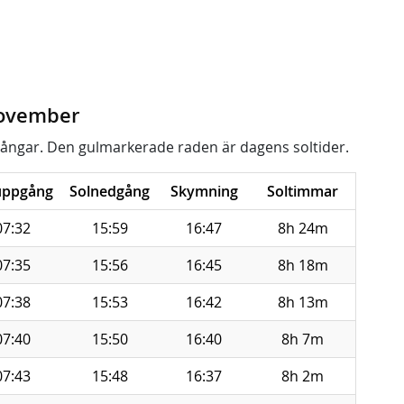
november
ångar. Den gulmarkerade raden är dagens soltider.
uppgång
Solnedgång
Skymning
Soltimmar
07:32
15:59
16:47
8h 24m
07:35
15:56
16:45
8h 18m
07:38
15:53
16:42
8h 13m
07:40
15:50
16:40
8h 7m
07:43
15:48
16:37
8h 2m