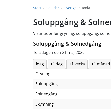
Start
Soltider
Sverige
Boda
Soluppgång & Solne
Visar tider för
gryning
,
soluppgång
,
solne
Soluppgång & Solnedgång
Torsdagen den 21 maj 2026
Idag
+1 dag
+1 vecka
+1 månad
Gryning
Soluppgång
Solnedgång
Skymning