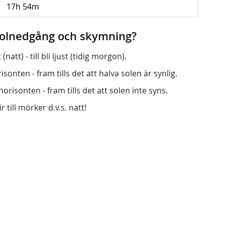
17h 54m
 solnedgång och skymning?
att) - till bli ljust (tidig morgon).
onten - fram tills det att halva solen är synlig.
orisonten - fram tills det att solen inte syns.
r till mörker d.v.s. natt!