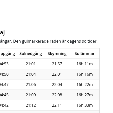
aj
ångar. Den gulmarkerade raden är dagens soltider.
uppgång
Solnedgång
Skymning
Soltimmar
04:53
21:01
21:57
16h 11m
04:50
21:04
22:01
16h 16m
04:47
21:06
22:04
16h 22m
04:45
21:09
22:08
16h 27m
04:42
21:12
22:11
16h 33m