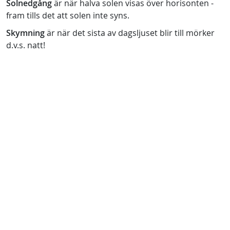
Solnedgång
är när halva solen visas över horisonten -
fram tills det att solen inte syns.
Skymning
är när det sista av dagsljuset blir till mörker
d.v.s. natt!