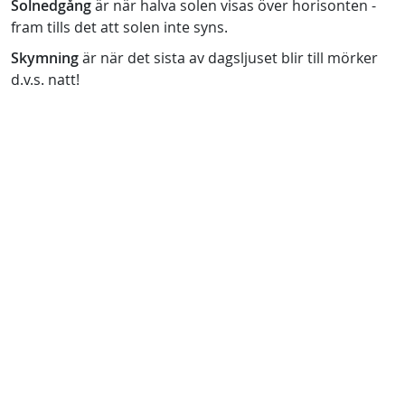
Solnedgång
är när halva solen visas över horisonten -
fram tills det att solen inte syns.
Skymning
är när det sista av dagsljuset blir till mörker
d.v.s. natt!