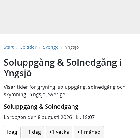
Start
Soltider
Sverige
Yngsjö
Soluppgång & Solnedgång i
Yngsjö
Visar tider för
gryning
,
soluppgång
,
solnedgång
och
skymning
i
Yngsjö, Sverige
.
Soluppgång & Solnedgång
Lördagen den 8 augusti 2026 - kl. 18:07
Idag
+1 dag
+1 vecka
+1 månad