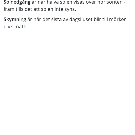
Solnedgång
är när halva solen visas över horisonten -
fram tills det att solen inte syns.
Skymning
är när det sista av dagsljuset blir till mörker
d.v.s. natt!