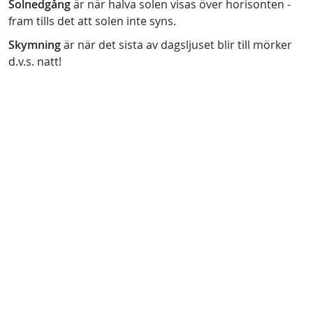
Solnedgång
är när halva solen visas över horisonten -
fram tills det att solen inte syns.
Skymning
är när det sista av dagsljuset blir till mörker
d.v.s. natt!