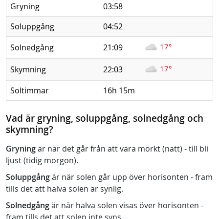
Gryning
03:58
Soluppgång
04:52
17°
Solnedgång
21:09
17°
Skymning
22:03
Soltimmar
16h 15m
Vad är gryning, soluppgång, solnedgång och
skymning?
Gryning
är när det går från att vara mörkt (natt) - till bli
ljust (tidig morgon).
Soluppgång
är när solen går upp över horisonten - fram
tills det att halva solen är synlig.
Solnedgång
är när halva solen visas över horisonten -
fram tills det att solen inte syns.