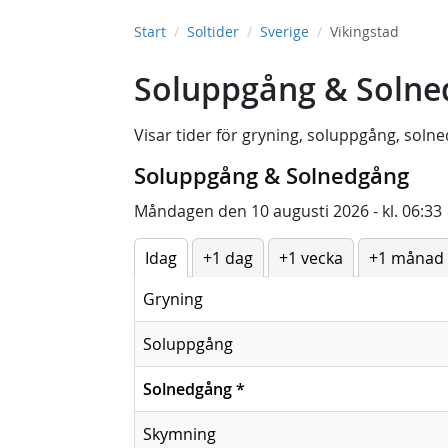
Start
Soltider
Sverige
Vikingstad
Soluppgång & Solned
Visar tider för
gryning
,
soluppgång
,
solne
Soluppgång & Solnedgång
Måndagen den 10 augusti 2026 - kl. 06:33
Idag
+1 dag
+1 vecka
+1 månad
Gryning
Soluppgång
Solnedgång
*
Skymning