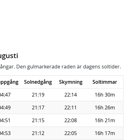
ugusti
ångar. Den gulmarkerade raden är dagens soltider.
uppgång
Solnedgång
Skymning
Soltimmar
04:47
21:19
22:14
16h 30m
04:49
21:17
22:11
16h 26m
04:51
21:15
22:08
16h 21m
04:53
21:12
22:05
16h 17m