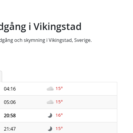
gång i Vikingstad
dgång
och
skymning
i
Vikingstad, Sverige
.
15°
04:16
15°
05:06
16°
20:58
15°
21:47