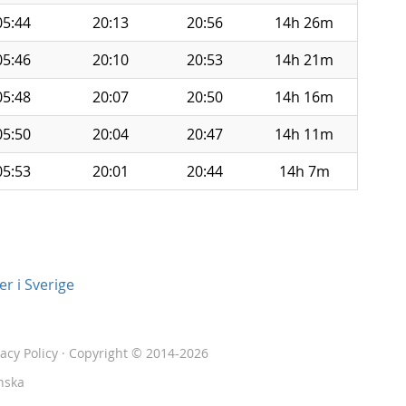
05:44
20:13
20:56
14h 26m
05:46
20:10
20:53
14h 21m
05:48
20:07
20:50
14h 16m
05:50
20:04
20:47
14h 11m
05:53
20:01
20:44
14h 7m
r i Sverige
vacy Policy
· Copyright © 2014-2026
nska