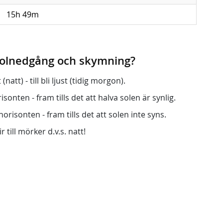
15h 49m
 solnedgång och skymning?
att) - till bli ljust (tidig morgon).
onten - fram tills det att halva solen är synlig.
orisonten - fram tills det att solen inte syns.
r till mörker d.v.s. natt!