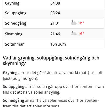
Gryning
04:38
Soluppgång
05:24
16°
Solnedgång
21:01
16°
Skymning
21:46
Soltimmar
15h 36m
Vad är gryning, soluppgång, solnedgång och
skymning?
Gryning
är när det går från att vara mörkt (natt) - till bli
ljust (tidig morgon).
Soluppgång
är när solen går upp över horisonten - fram
tills det att halva solen är synlig.
Solnedgång
är när halva solen visas över horisonten -
fram tills det att solen inte syns.