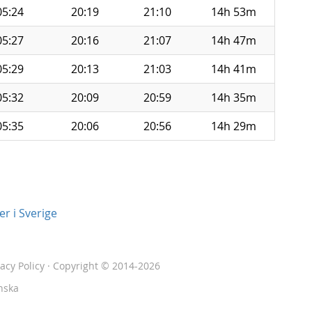
05:24
20:19
21:10
14h 53m
05:27
20:16
21:07
14h 47m
05:29
20:13
21:03
14h 41m
05:32
20:09
20:59
14h 35m
05:35
20:06
20:56
14h 29m
r i Sverige
vacy Policy
· Copyright © 2014-2026
nska