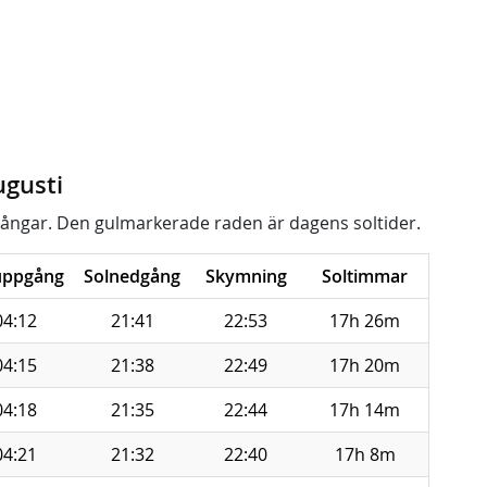
ugusti
ångar. Den gulmarkerade raden är dagens soltider.
uppgång
Solnedgång
Skymning
Soltimmar
04:12
21:41
22:53
17h 26m
04:15
21:38
22:49
17h 20m
04:18
21:35
22:44
17h 14m
04:21
21:32
22:40
17h 8m