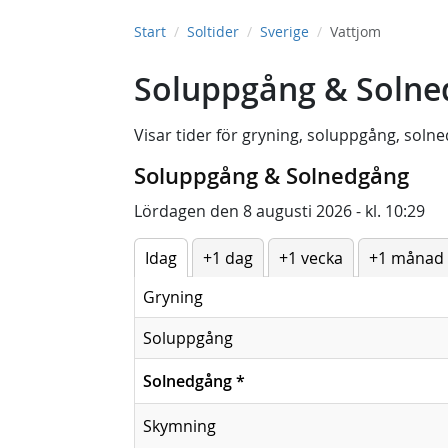
Start
Soltider
Sverige
Vattjom
Soluppgång & Solne
Visar tider för
gryning
,
soluppgång
,
solne
Soluppgång & Solnedgång
Lördagen den 8 augusti 2026 - kl. 10:29
Idag
+1 dag
+1 vecka
+1 månad
Gryning
Soluppgång
Solnedgång
*
Skymning