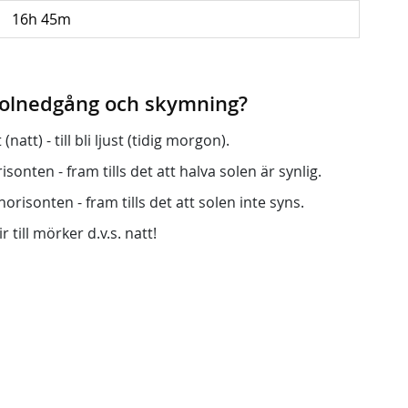
16h 45m
 solnedgång och skymning?
att) - till bli ljust (tidig morgon).
onten - fram tills det att halva solen är synlig.
orisonten - fram tills det att solen inte syns.
r till mörker d.v.s. natt!