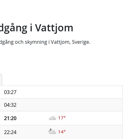
dgång i Vattjom
dgång
och
skymning
i
Vattjom, Sverige
.
03:27
04:32
17°
21:20
14°
22:24