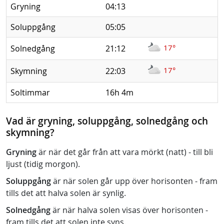
Gryning
04:13
Soluppgång
05:05
17°
Solnedgång
21:12
17°
Skymning
22:03
Soltimmar
16h 4m
Vad är gryning, soluppgång, solnedgång och
skymning?
Gryning
är när det går från att vara mörkt (natt) - till bli
ljust (tidig morgon).
Soluppgång
är när solen går upp över horisonten - fram
tills det att halva solen är synlig.
Solnedgång
är när halva solen visas över horisonten -
fram tills det att solen inte syns.