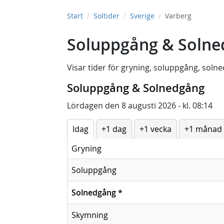
Start
Soltider
Sverige
Varberg
Soluppgång & Solne
Visar tider för
gryning
,
soluppgång
,
solne
Soluppgång & Solnedgång
Lördagen den 8 augusti 2026 - kl. 08:14
Idag
+1 dag
+1 vecka
+1 månad
Gryning
Soluppgång
Solnedgång
*
Skymning