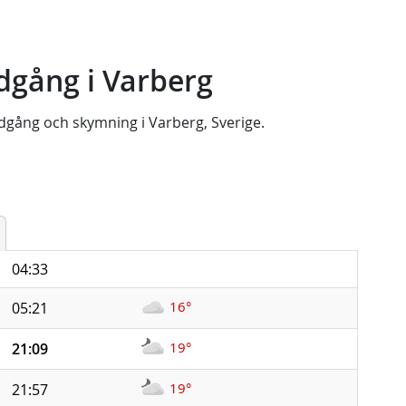
dgång i Varberg
dgång
och
skymning
i
Varberg, Sverige
.
04:33
16°
05:21
19°
21:09
19°
21:57