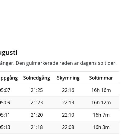
ugusti
ångar. Den gulmarkerade raden är dagens soltider.
uppgång
Solnedgång
Skymning
Soltimmar
05:07
21:25
22:16
16h 16m
05:09
21:23
22:13
16h 12m
05:11
21:20
22:10
16h 7m
05:13
21:18
22:08
16h 3m