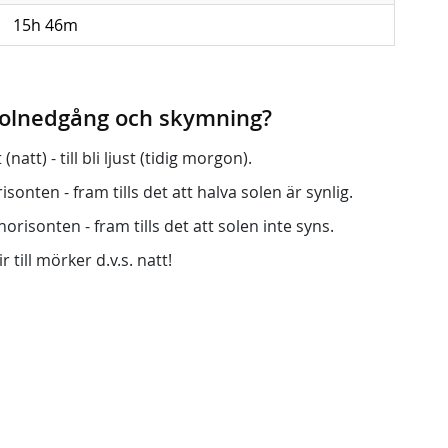
15h 46m
 solnedgång och skymning?
att) - till bli ljust (tidig morgon).
onten - fram tills det att halva solen är synlig.
orisonten - fram tills det att solen inte syns.
r till mörker d.v.s. natt!