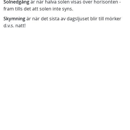
Solnedgång
är när halva solen visas över horisonten -
fram tills det att solen inte syns.
Skymning
är när det sista av dagsljuset blir till mörker
d.v.s. natt!