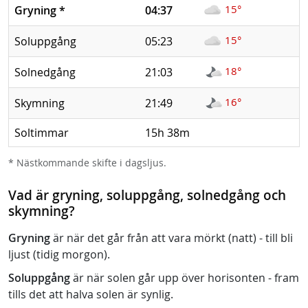
15°
Gryning
*
04:37
15°
Soluppgång
05:23
18°
Solnedgång
21:03
16°
Skymning
21:49
Soltimmar
15h 38m
* Nästkommande skifte i dagsljus.
Vad är gryning, soluppgång, solnedgång och
skymning?
Gryning
är när det går från att vara mörkt (natt) - till bli
ljust (tidig morgon).
Soluppgång
är när solen går upp över horisonten - fram
tills det att halva solen är synlig.