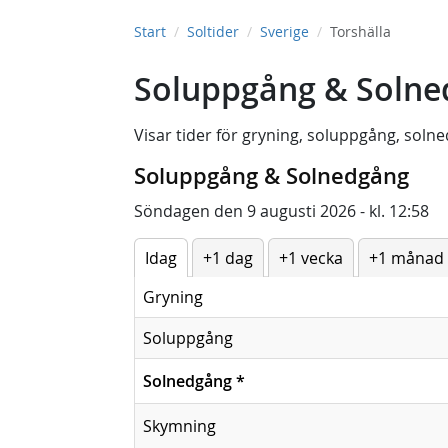
Start
Soltider
Sverige
Torshälla
Soluppgång & Solned
Visar tider för
gryning
,
soluppgång
,
solne
Soluppgång & Solnedgång
Söndagen den 9 augusti 2026 - kl. 12:58
Idag
+1 dag
+1 vecka
+1 månad
Gryning
Soluppgång
Solnedgång
*
Skymning