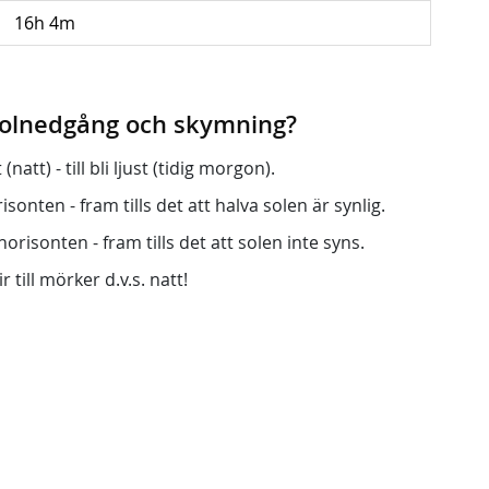
16h 4m
 solnedgång och skymning?
att) - till bli ljust (tidig morgon).
onten - fram tills det att halva solen är synlig.
orisonten - fram tills det att solen inte syns.
r till mörker d.v.s. natt!