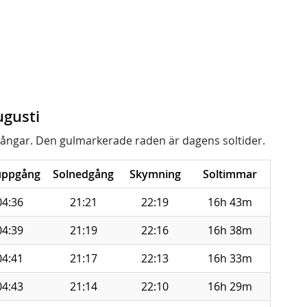
ugusti
ångar. Den gulmarkerade raden är dagens soltider.
uppgång
Solnedgång
Skymning
Soltimmar
04:36
21:21
22:19
16h 43m
04:39
21:19
22:16
16h 38m
04:41
21:17
22:13
16h 33m
04:43
21:14
22:10
16h 29m