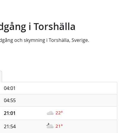
gång i Torshälla
dgång
och
skymning
i
Torshälla, Sverige
.
04:01
04:55
22°
21:01
21°
21:54