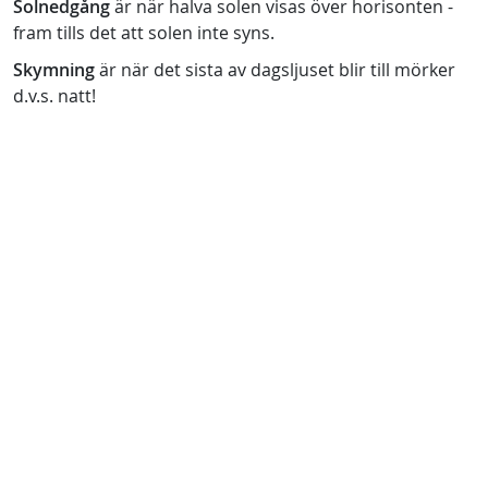
Solnedgång
är när halva solen visas över horisonten -
fram tills det att solen inte syns.
Skymning
är när det sista av dagsljuset blir till mörker
d.v.s. natt!