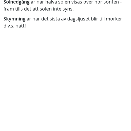
Solnedgång
är när halva solen visas över horisonten -
fram tills det att solen inte syns.
Skymning
är när det sista av dagsljuset blir till mörker
d.v.s. natt!