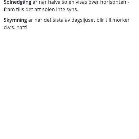
Solnedgång
är när halva solen visas över horisonten -
fram tills det att solen inte syns.
Skymning
är när det sista av dagsljuset blir till mörker
d.v.s. natt!