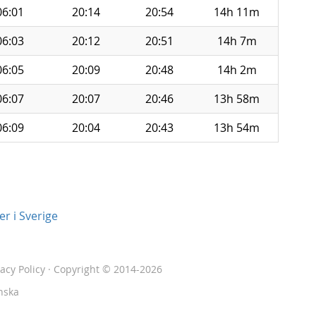
06:01
20:14
20:54
14h 11m
06:03
20:12
20:51
14h 7m
06:05
20:09
20:48
14h 2m
06:07
20:07
20:46
13h 58m
06:09
20:04
20:43
13h 54m
r i Sverige
vacy Policy
· Copyright © 2014-2026
nska