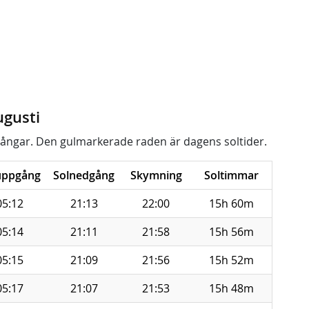
ugusti
ångar. Den gulmarkerade raden är dagens soltider.
uppgång
Solnedgång
Skymning
Soltimmar
05:12
21:13
22:00
15h 60m
05:14
21:11
21:58
15h 56m
05:15
21:09
21:56
15h 52m
05:17
21:07
21:53
15h 48m