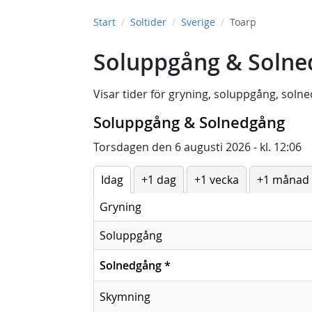
Start
Soltider
Sverige
Toarp
Soluppgång & Solne
Visar tider för
gryning
,
soluppgång
,
solne
Soluppgång & Solnedgång
Torsdagen den 6 augusti 2026 - kl. 12:06
Idag
+1 dag
+1 vecka
+1 månad
Gryning
Soluppgång
Solnedgång
*
Skymning