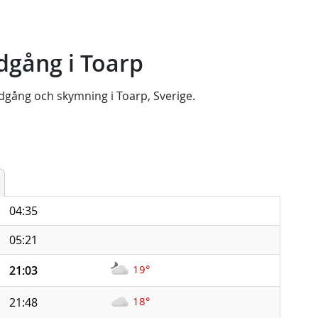
dgång i Toarp
dgång
och
skymning
i
Toarp, Sverige
.
04:35
05:21
19°
21:03
18°
21:48