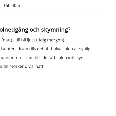
15h 40m
 solnedgång och skymning?
att) - till bli ljust (tidig morgon).
onten - fram tills det att halva solen är synlig.
orisonten - fram tills det att solen inte syns.
r till mörker d.v.s. natt!