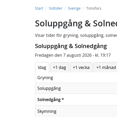
Start
Soltider
Sverige
Timsfors
Soluppgång & Solne
Visar tider för
gryning
,
soluppgång
,
solne
Soluppgång & Solnedgång
Fredagen den 7 augusti 2026 - kl. 19:17
Idag
+1 dag
+1 vecka
+1 månad
Gryning
Soluppgång
Solnedgång
*
Skymning