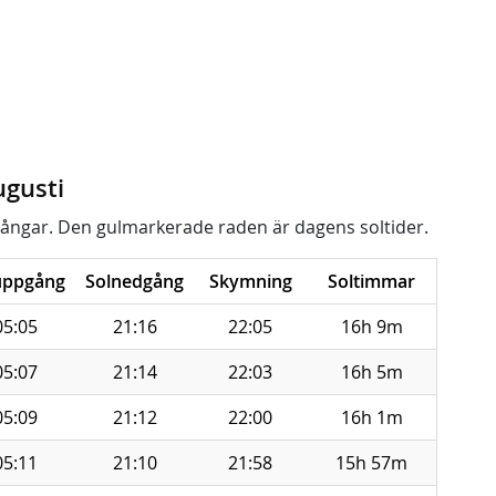
ugusti
ångar. Den gulmarkerade raden är dagens soltider.
uppgång
Solnedgång
Skymning
Soltimmar
05:05
21:16
22:05
16h 9m
05:07
21:14
22:03
16h 5m
05:09
21:12
22:00
16h 1m
05:11
21:10
21:58
15h 57m