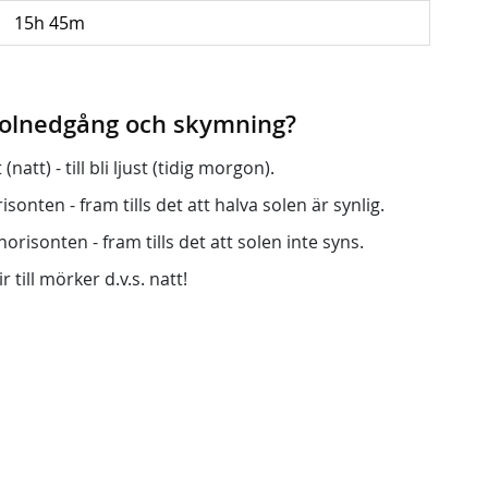
15h 45m
 solnedgång och skymning?
att) - till bli ljust (tidig morgon).
onten - fram tills det att halva solen är synlig.
orisonten - fram tills det att solen inte syns.
r till mörker d.v.s. natt!