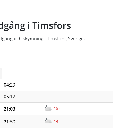
dgång i Timsfors
dgång
och
skymning
i
Timsfors, Sverige
.
04:29
05:17
15°
21:03
14°
21:50