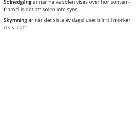
Solnedgång
är när halva solen visas över horisonten -
fram tills det att solen inte syns.
Skymning
är när det sista av dagsljuset blir till mörker
d.v.s. natt!