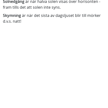
Solnedgång
är när halva solen visas över horisonten -
fram tills det att solen inte syns.
Skymning
är när det sista av dagsljuset blir till mörker
d.v.s. natt!